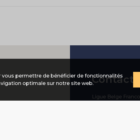
 vous permettre de bénéficier de fonctionnalités
Contact
avigation optimale sur notre site web.
Ligue Belge Franc
d'Athlétisme
L.B.F.A. (a.s.b.l.)
Avenue de Marat
1020 Bruxelles