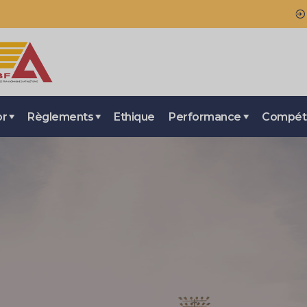
or
Règlements
Ethique
Performance
Compéti