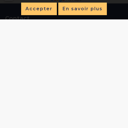
Accepter
En savoir plus
Contact
Ligue Belge Francophone d'Athlétisme
L.B.F.A. (a.s.b.l.)
Avenue de Marathon 119 boîte D
1020 Bruxelles
+32 (0)2 474 72 04
Liens utiles
Accueil
Calendriers
Championnats
Palmares
Actualités
Twizzit